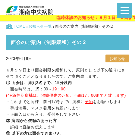
臨時休診のお知らせ：８月１日～３日まで、
HOME
お知らせ一覧
面会のご案内（制限緩和）その２
面会のご案内（制限緩和）その２
2023年6月9日
お知らせ
６月１９日より面会制限を緩和して、原則として以下の通りにさ
せて頂くこととなりましたので、ご案内致します。
① 面会は、原則2名まで、15分以内
・面会時間は、15：00～
19：00
(4F急性期病棟は、治療優先のため、当面17：00までと致します)
・これまでと同様、前日17時までに病棟に
予約
をお願いします
・手指消毒、マスク着用をお願いします
・正面入口から入り、受付をして下さい
② 病院から依頼のあった方
・詳細は直接お伝えします
③ 以下の方は面会できません