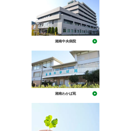
湘南中央病院
湘南わかば苑