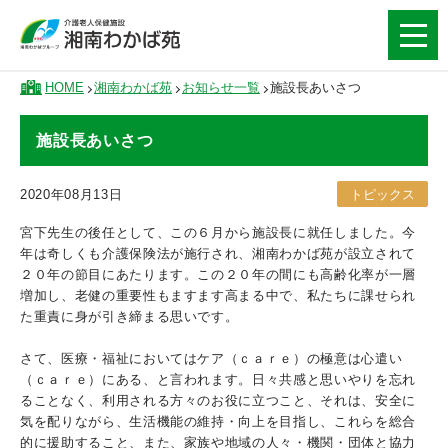
HOME
湘南わかば苑
お知らせ一覧
施設長あいさつ
施設長あいさつ
2020年08月13日
トピックス
宮下先生の後任として、この６月から施設長に就任しました。今
年は奇しくも介護保険法が施行され、湘南わかば苑が設立されて
２０年の節目にあたります。この２０年の間にも高齢化率が一層
増加し、老健の重要性もますます高まる中で、私たちに課せられ
た重責に身が引き締まる思いです。
さて、医療・福祉においてはケア（ｃａｒｅ）の極意は心遣い
（ｃａｒｅ）にある、と言われます。日々共感と思いやりを忘れ
ることなく、利用される方々のお役に立つこと、それは、安全に
気を配りながら、生活機能の維持・向上を目指し、これらを総合
的に援助すること、また、家族や地域の人々・機関・団体と協力