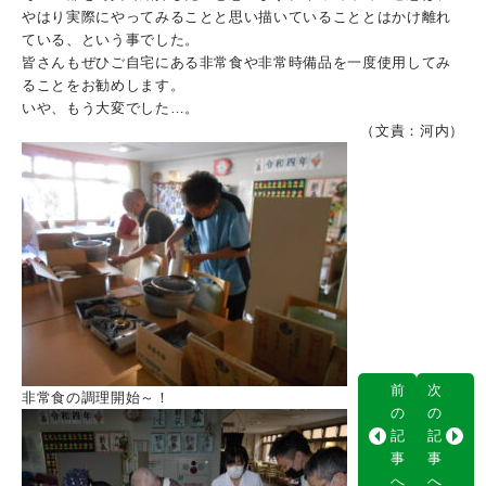
やはり実際にやってみることと思い描いていることとはかけ離れ
ている、という事でした。
皆さんもぜひご自宅にある非常食や非常時備品を一度使用してみ
ることをお勧めします。
いや、もう大変でした…。
（文責：河内）
前
次
非常食の調理開始～！
の
の
記
記
事
事
へ
へ