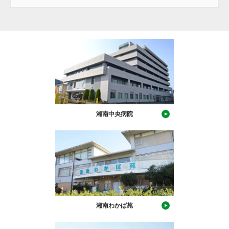
湘南中央病院
湘南わかば苑